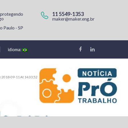
11 5549-1353
 protegendo
go
maker@maker.eng.br
o Paulo - SP
idioma:
 2018-09-11 At 14.03.52