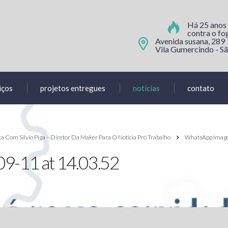
Há 25 anos
contra o fo
Avenida susana, 289
Vila Gumercindo - Sã
iços
projetos entregues
notícias
contato
ta Com Silvio Piga – Diretor Da Maker Para O Notícia Pró Trabalho
WhatsApp Image
9-11 at 14.03.52